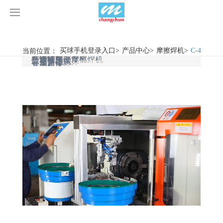
买球手机登录入口
买球手机登录入口
当前位置：
买球手机登录入口
>
产品中心
>
摩擦焊机
>
C-4E全
旋弧焊机
摩擦焊机
惯性摩擦焊机
连续驱动摩擦焊机
数控铣床
简易数控铣床
普通铣床
加工中心
产品中心
专用机床
其他机床
产品视频
旋弧焊机
买球手机登录入口
摩擦焊机
案例展示
惯性摩擦焊机
行业新闻
荣誉资质
连续驱动摩擦焊机
企业动态
客户案例
关于我们
数控铣床
买球手机登录入口-买球(中国)
简易数控铣床