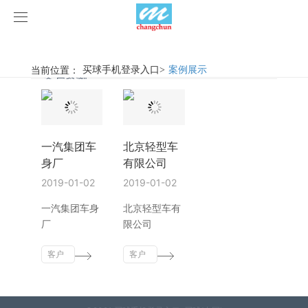
买球手机登录入口
买球手机登录入口
当前位置：
买球手机登录入口
>
案例展示
客户案例
产品中心
产品视频
旋弧焊机
一汽集团车
北京轻型车
买球手机登录入口
摩擦焊机
身厂
有限公司
2019-01-02
2019-01-02
案例展示
惯性摩擦焊机
行业新闻
一汽集团车身
北京轻型车有
厂
限公司
荣誉资质
连续驱动摩擦焊机
企业动态
客户案例
客户
客户
关于我们
数控铣床
案例
案例
买球手机登录入口-买球(中国)
简易数控铣床