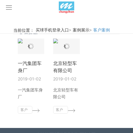
买球手机登录入口
买球手机登录入口
当前位置：
买球手机登录入口
>
案例展示
>
客户案例
客户案例
产品中心
产品视频
旋弧焊机
一汽集团车
北京轻型车
买球手机登录入口
摩擦焊机
身厂
有限公司
2019-01-02
2019-01-02
案例展示
惯性摩擦焊机
行业新闻
一汽集团车身
北京轻型车有
厂
限公司
荣誉资质
连续驱动摩擦焊机
企业动态
客户案例
客户
客户
关于我们
数控铣床
案例
案例
买球手机登录入口-买球(中国)
简易数控铣床