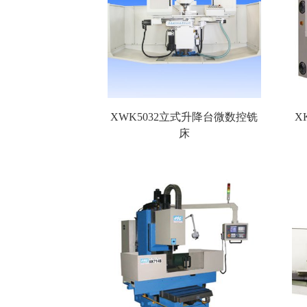
XWK5032立式升降台微数控铣
X
床