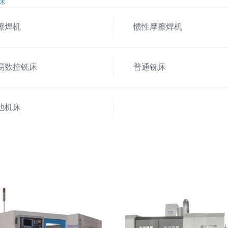
床
擦焊机
惯性摩擦焊机
易数控铣床
普通铣床
他机床