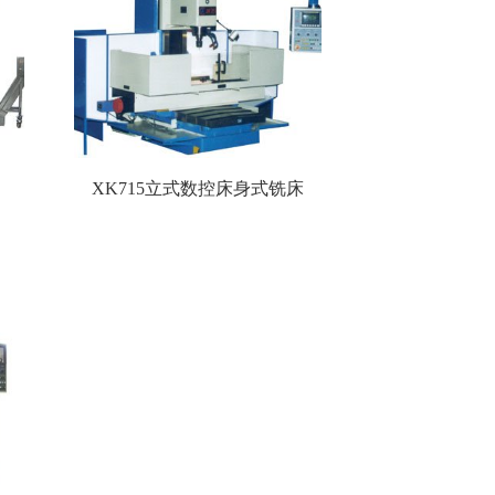
XK715立式数控床身式铣床