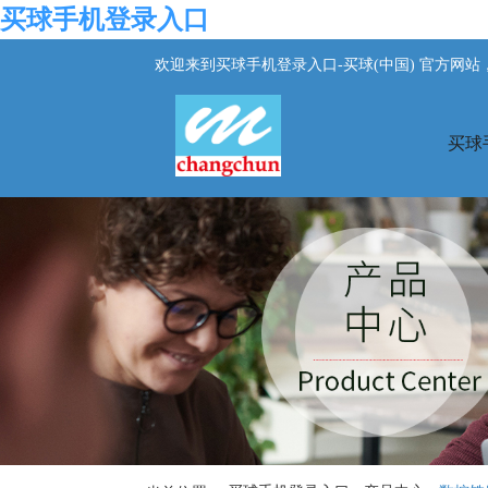
买球手机登录入口
欢迎来到买球手机登录入口-买球(中国) 官方网
买球