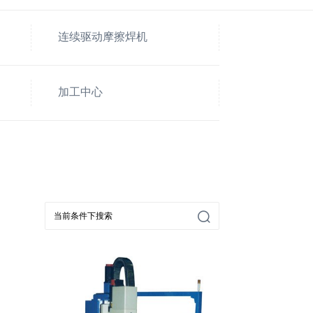
连续驱动摩擦焊机
加工中心