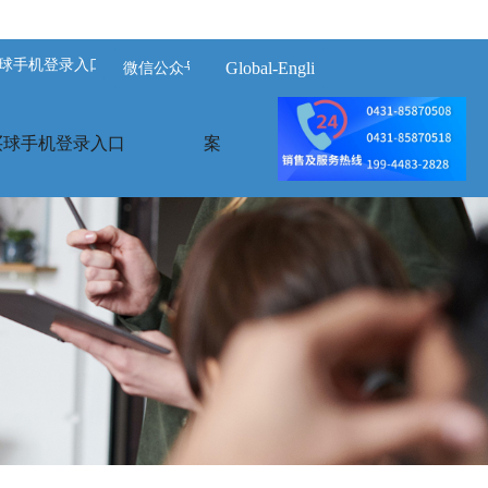
球手机登录入口-买球(中国)
Global-English
微信公众号
买球手机登录入口
案例展示
荣誉资质