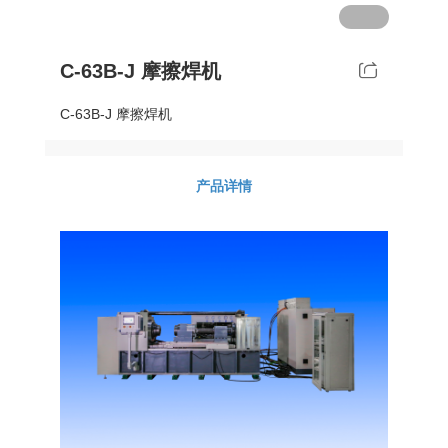
普通铣床
C-63B-J 摩擦焊机
加工中心
C-63B-J 摩擦焊机
专用机床
产品详情
其他机床