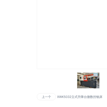
XWK5032立式升降台微数控铣床
上一个