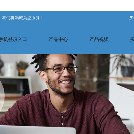
站，我们将竭诚为您服务！
买
手机登录入口
产品中心
产品视频