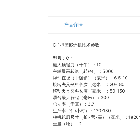
产品详情
C-1型摩擦焊机技术参数
型号：C-1
最大顶锻力（千牛）：10
主轴最高转速（转/分）：5000
焊件直径（中碳钢）（毫米）：6.5-10
旋转夹具夹料长度（毫米）：20-180
移动夹具夹料长度（毫米）：50-150
滑台最大行程（毫米）：200
总功率（千瓦）：3.7
生产率（件/小时）：120-180
整机轮廓尺寸（长×宽×高）（毫米）：1820×8
重量（吨）：2