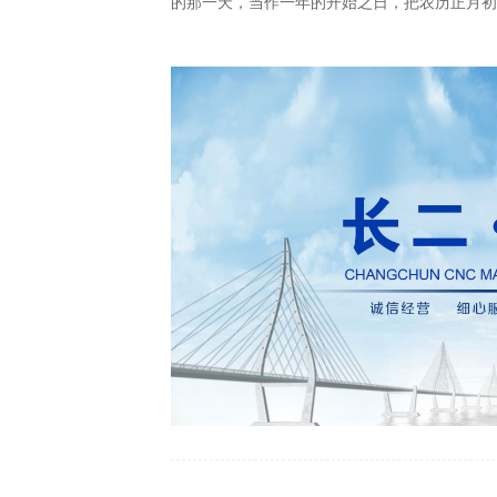
的那一天，当作一年的开始之日，把农历正月初一