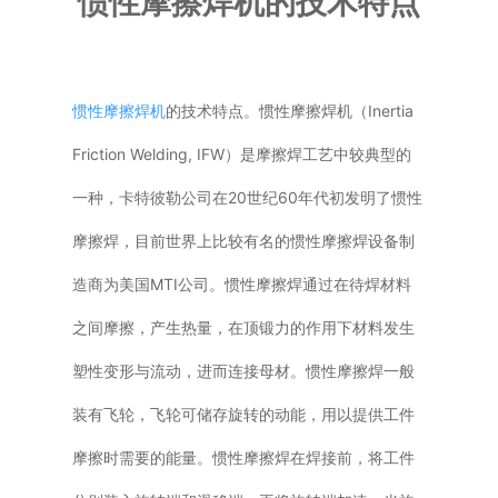
惯性摩擦焊机的技术特点
普通铣床
加工中心
惯性摩擦焊机
的技术特点。惯性摩擦焊机（Inertia
Friction Welding, IFW）是摩擦焊工艺中较典型的
专用机床
一种，卡特彼勒公司在20世纪60年代初发明了惯性
其他机床
摩擦焊，目前世界上比较有名的惯性摩擦焊设备制
造商为美国MTI公司。惯性摩擦焊通过在待焊材料
之间摩擦，产生热量，在顶锻力的作用下材料发生
塑性变形与流动，进而连接母材。惯性摩擦焊一般
装有飞轮，飞轮可储存旋转的动能，用以提供工件
摩擦时需要的能量。惯性摩擦焊在焊接前，将工件