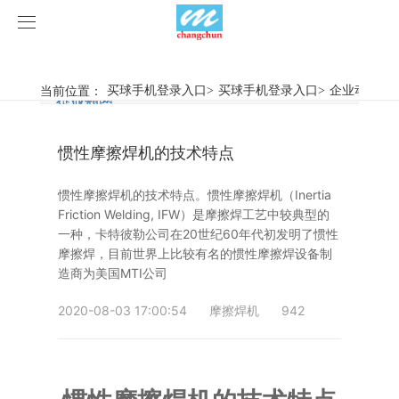
买球手机登录入口
买球手机登录入口
当前位置：
买球手机登录入口
>
买球手机登录入口
>
企业动态
>
行业新闻
企业动态
产品中心
惯性摩擦焊机的技术特点
产品视频
旋弧焊机
惯性摩擦焊机的技术特点。惯性摩擦焊机（Inertia
买球手机登录入口
摩擦焊机
Friction Welding, IFW）是摩擦焊工艺中较典型的
一种，卡特彼勒公司在20世纪60年代初发明了惯性
案例展示
惯性摩擦焊机
行业新闻
摩擦焊，目前世界上比较有名的惯性摩擦焊设备制
造商为美国MTI公司
荣誉资质
连续驱动摩擦焊机
企业动态
客户案例
2020-08-03 17:00:54
摩擦焊机
942
关于我们
数控铣床
买球手机登录入口-买球(中国)
简易数控铣床