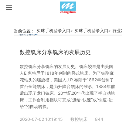
买球手机登录入口
买球手机登录入口
当前位置：
买球手机登录入口
>
买球手机登录入口
>
行业新闻
>
行业新闻
企业动态
产品中心
数控铣床分享铣床的发展历史
产品视频
旋弧焊机
数控铣床分享铣床的发展历史。铣床较早是由美国
买球手机登录入口
摩擦焊机
人E.惠特尼于1818年创制的卧式铣床。为了铣削麻
花钻头的螺旋槽，美国人J.R.布朗于1862年创制了
案例展示
惯性摩擦焊机
行业新闻
首台全能铣床，是为升降台铣床的雏形。1884年前
后出现了龙门铣床。20世纪20年代出现了半自动铣
床，工作台利用挡块可完成“进给-快速”或“快速-进
荣誉资质
连续驱动摩擦焊机
企业动态
客户案例
给”的自动转换。
关于我们
数控铣床
2020-07-02 10:19:45
数控铣床
844
买球手机登录入口-买球(中国)
简易数控铣床