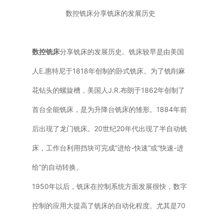
数控铣床分享铣床的发展历史
普通铣床
加工中心
数控铣床
分享铣床的发展历史。铣床较早是由美国
专用机床
人E.惠特尼于1818年创制的卧式铣床。为了铣削麻
花钻头的螺旋槽，美国人J.R.布朗于1862年创制了
其他机床
首台全能铣床，是为升降台铣床的雏形。1884年前
后出现了龙门铣床。20世纪20年代出现了半自动铣
床，工作台利用挡块可完成“进给-快速”或“快速-进
给”的自动转换。
1950年以后，铣床在控制系统方面发展很快，数字
控制的应用大提高了铣床的自动化程度。尤其是70