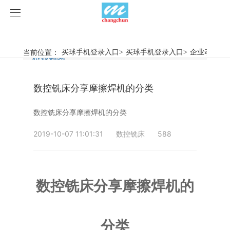
买球手机登录入口
买球手机登录入口
当前位置：
买球手机登录入口
>
买球手机登录入口
>
企业动态
>
行业新闻
企业动态
产品中心
数控铣床分享摩擦焊机的分类
产品视频
旋弧焊机
数控铣床分享摩擦焊机的分类
买球手机登录入口
摩擦焊机
2019-10-07 11:01:31
数控铣床
588
案例展示
惯性摩擦焊机
行业新闻
荣誉资质
连续驱动摩擦焊机
企业动态
客户案例
数控铣床分享摩擦焊机的
关于我们
数控铣床
分类
买球手机登录入口-买球(中国)
简易数控铣床