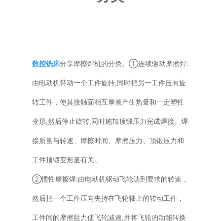
普通铣床
加工中心
数控铣床
分享摩擦焊机的分类。①连续驱动摩擦焊:
专用机床
由电动机带动一个工件旋转,同时把另一工件压向旋
其他机床
转工件，使其接触面相互摩擦产生热量和一定塑性
变形,然后停止旋转,同时施加顶锻压力完成焊接。焊
接质量与转速、摩擦时间、摩擦压力、顶锻压力和
工件顶锻变形量有关。
②惯性摩擦焊:由电动机驱动飞轮达到要求的转速，
然后把一个工件压向夹持在飞轮轴上的转动工件，
工件间的摩擦阻力使飞轮减速,并将飞轮的动能转换