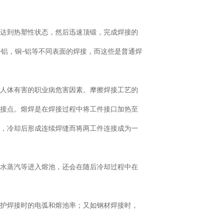
部达到热塑性状态，然后迅速顶锻，完成焊接的
-铝，铜-铝等不同表面的焊接，而这些是普通焊
对人体有害的职业病危害因素。摩擦焊接工艺的
焊接点。熔焊是在焊接过程中将工件接口加热至
动，冷却后形成连续焊缝而将两工件连接成为一
、水蒸汽等进入熔池，还会在随后冷却过程中在
护焊接时的电弧和熔池率；又如钢材焊接时，