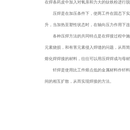
在焊条药皮中加入对氧亲和力大的钛铁粉进行
压焊是在加压条件下，使两工件在固态下实现
升，当加热至塑性状态时，在轴向压力作用下
各种压焊方法的共同特点是在焊接过程中施加
元素烧损，和有害元素侵入焊缝的问题，从而
熔化焊焊接的材料，往往可以用压焊焊成与母
钎焊是使用比工件熔点低的金属材料作钎料，
间的相互扩散，从而实现焊接的方法。