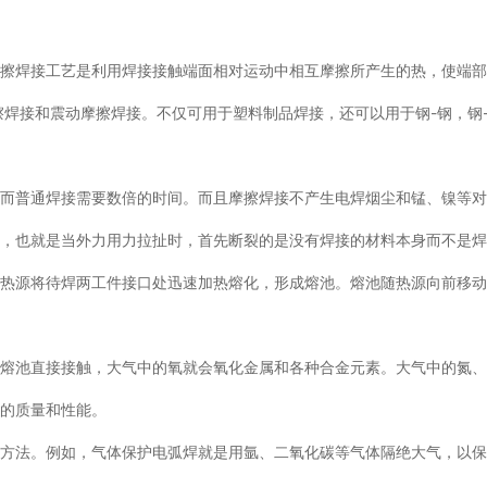
摩擦焊接工艺是利用焊接接触端面相对运动中相互摩擦所产生的热，使端
擦焊接和震动摩擦焊接。不仅可用于塑料制品焊接，还可以用于钢-钢，钢
，而普通焊接需要数倍的时间。而且摩擦焊接不产生电焊烟尘和锰、镍等
大，也就是当外力用力拉扯时，首先断裂的是没有焊接的材料本身而不是
，热源将待焊两工件接口处迅速加热熔化，形成熔池。熔池随热源向前移
的熔池直接接触，大气中的氧就会氧化金属和各种合金元素。大气中的氮
缝的质量和性能。
法。例如，气体保护电弧焊就是用氩、二氧化碳等气体隔绝大气，以保