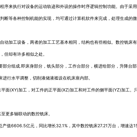
制程序来执行对设备的运动轨迹和外设的操作时序逻辑控制功能。由于采
辑判断等各种控制机能的实现，均可通过计算机软件来完成，处理生成的
种自动加工设备，两者的加工工艺基本相同，结构也有些相似。数控铣床
别，但却有许多相似之处。
要部分组成.即床身部分，铣头部分，工作台部分，横进给部分，升降台
床进行水平调整，切削液储液褴设在机床座内部。
平面(XY)加工，对工件的正平面(XZ)加工和对工件的侧平面(YZ)加
甚至更多轴联动的数控铣床。
总产值6606.5亿元，同比增长32.1%，其中数控铣床27.21万台，增速