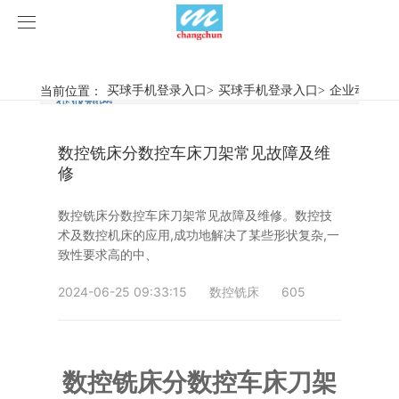
买球手机登录入口
买球手机登录入口
当前位置：
买球手机登录入口
>
买球手机登录入口
>
企业动态
>
行业新闻
企业动态
产品中心
数控铣床分数控车床刀架常见故障及维
产品视频
旋弧焊机
修
买球手机登录入口
摩擦焊机
数控铣床分数控车床刀架常见故障及维修。数控技
术及数控机床的应用,成功地解决了某些形状复杂,一
案例展示
惯性摩擦焊机
行业新闻
致性要求高的中、
2024-06-25 09:33:15
数控铣床
605
荣誉资质
连续驱动摩擦焊机
企业动态
客户案例
关于我们
数控铣床
数控铣床分数控车床刀架
买球手机登录入口-买球(中国)
简易数控铣床