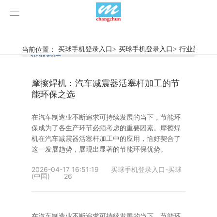
买球手机登录入口
买球手机登录入口
当前位置：
买球手机登录入口
>
买球手机登录入口
>
行业新闻
>
行业新闻
企业动态
产品中心
摩擦焊机：汽车减震器活塞杆加工的节
产品视频
旋弧焊机
能环保之选
买球手机登录入口
摩擦焊机
在汽车制造业不断追求可持续发展的当下，节能环
保成为了各生产环节必须考虑的重要因素。摩擦焊
案例展示
惯性摩擦焊机
行业新闻
机在汽车减震器活塞杆加工中的应用，恰好契合了
这一发展趋势，展现出显著的节能环保优势。
荣誉资质
连续驱动摩擦焊机
企业动态
客户案例
2026-04-17 16:51:19
买球手机登录入口-买球
(中国)
26
关于我们
数控铣床
买球手机登录入口-买球(中国)
简易数控铣床
在汽车制造业不断追求可持续发展的当下，节能环