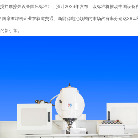
搅拌摩擦焊设备国际标准》，预计2026年发布。该标准将推动中国设备在
中国摩擦焊机企业在轨道交通、新能源电池领域的市场占有率分别达38%
”的新引擎。