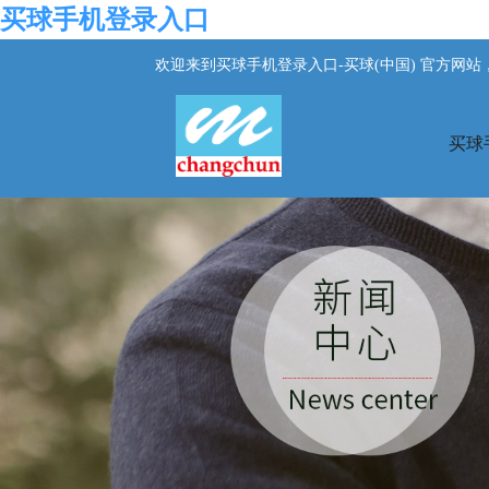
买球手机登录入口
欢迎来到买球手机登录入口-买球(中国) 官方网
买球