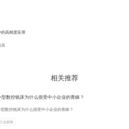
中的高精度应用
焦点
相关推荐
小型数控铣床为什么很受中小企业的青睐？
小型数控铣床为什么很受中小企业的青睐？
行业新闻