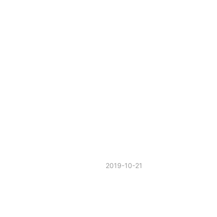
2019-10-21