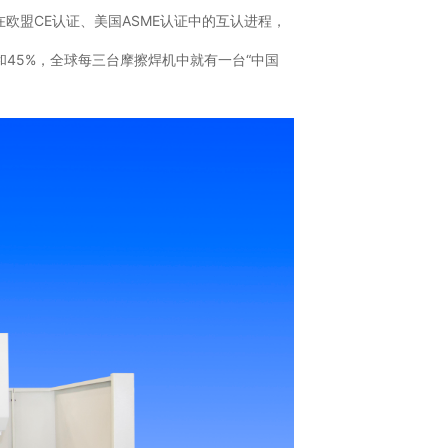
欧盟CE认证、美国ASME认证中的互认进程，
和45%，全球每三台摩擦焊机中就有一台“中国