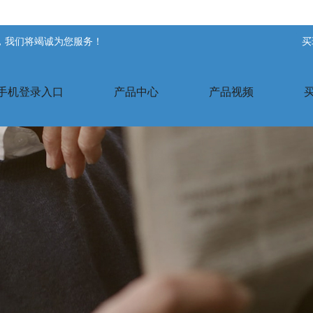
站，我们将竭诚为您服务！
买
手机登录入口
产品中心
产品视频