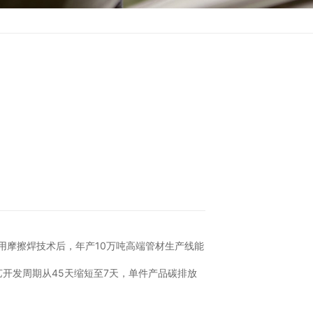
用摩擦焊技术后，年产10万吨高端管材生产线能
艺开发周期从45天缩短至7天，单件产品碳排放