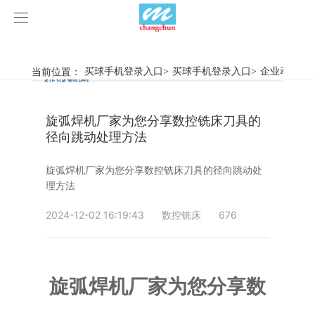
买球手机登录入口
买球手机登录入口
当前位置：
买球手机登录入口
>
买球手机登录入口
>
企业动态
>
行业新闻
企业动态
产品中心
旋弧焊机厂家为您分享数控铣床刀具的
产品视频
旋弧焊机
径向跳动处理方法
买球手机登录入口
摩擦焊机
旋弧焊机厂家为您分享数控铣床刀具的径向跳动处
理方法
案例展示
惯性摩擦焊机
行业新闻
2024-12-02 16:19:43
数控铣床
676
荣誉资质
连续驱动摩擦焊机
企业动态
客户案例
关于我们
数控铣床
旋弧焊机厂家为您分享数
买球手机登录入口-买球(中国)
简易数控铣床