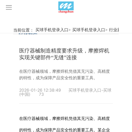
买球手机登录入口
买球手机登录入口
当前位置：
买球手机登录入口
>
买球手机登录入口
>
行业新闻
>
行业新闻
企业动态
产品中心
医疗器械制造精度要求升级，摩擦焊机
产品视频
旋弧焊机
实现关键部件“无缝”连接
买球手机登录入口
摩擦焊机
在医疗器械领域，摩擦焊机凭借其无污染、高精度
的特性，成为保障产品安全性的重要工具。
案例展示
惯性摩擦焊机
行业新闻
2026-01-26 12:38:49
买球手机登录入口-买球
(中国)
73
荣誉资质
连续驱动摩擦焊机
企业动态
客户案例
关于我们
数控铣床
在医疗器械领域，摩擦焊机凭借其无污染、高精度
买球手机登录入口-买球(中国)
简易数控铣床
的特性，成为保障产品安全性的重要工具。某企业