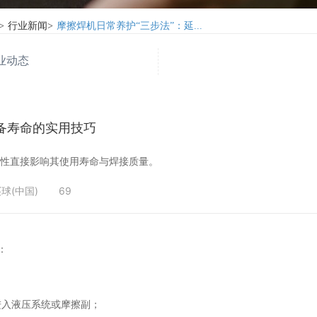
>
行业新闻
>
摩擦焊机日常养护“三步法”：延...
业动态
备寿命的实用技巧
范性直接影响其使用寿命与焊接质量。
球(中国)
69
：
进入液压系统或摩擦副；