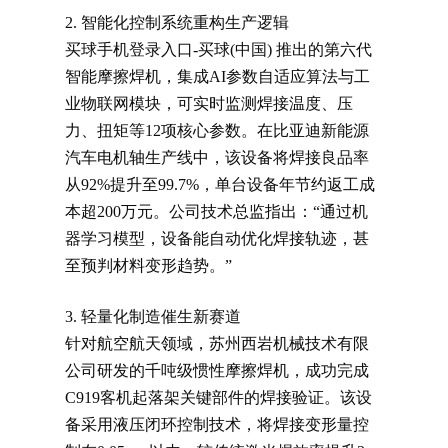
2. 智能化控制系统重构生产逻辑
买球手机登录入口-买球(中国) 推出的第六代
智能摩擦焊机，集成AI参数自适应算法与工
业物联网模块，可实时监测焊接温度、压
力、扭矩等12项核心参数。在比亚迪新能源
汽车电机轴生产线中，该设备将焊接良品率
从92%提升至99.7%，单台设备年节约返工成
本超200万元。公司技术总监指出：“通过机
器学习模型，设备能自动优化焊接轨迹，甚
至预判材料变形趋势。”
3. 轻量化制造催生新赛道
针对航空航天领域，苏州西岩机械技术有限
公司研发的千吨级惯性摩擦焊机，成功完成
C919客机起落架关键部件的焊接验证。该设
备采用液压闭环控制技术，将焊接变形量控