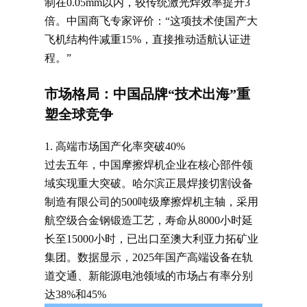
制在0.05mm以内，较传统激光焊效率提升3
倍。中国商飞专家评价：“这项技术使国产大
飞机结构件减重15%，直接推动适航认证进
程。”
市场格局：中国品牌“技术出海”重
塑全球竞争
1. 高端市场国产化率突破40%
过去五年，中国摩擦焊机企业在核心部件领
域实现重大突破。哈尔滨正晨焊接切割设备
制造有限公司的500吨级摩擦焊机主轴，采用
航空级合金钢锻造工艺，寿命从8000小时延
长至15000小时，已出口至澳大利亚力拓矿业
集团。数据显示，2025年国产高端设备在轨
道交通、新能源电池领域的市场占有率分别
达38%和45%