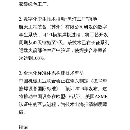
家级绿色工厂。
2. 数字化孪生技术推动“黑灯工厂”落地
航天工程装备（苏州）有限公司研发的数字
孪生系统，可1:1模拟焊接过程，将工艺开发
周期从45天缩短至7天。该技术已在长征系列
运载火箭部件生产中验证，使焊接合格率首
次达到100%。
3. 全球化标准体系构建技术壁垒
中国机械工业联合会正在牵头制定《搅拌摩
擦焊设备国际标准》，预计2026年发布。这
将推动中国设备在欧盟CE认证、美国ASME
认证中的互认进程，为技术出海扫清制度障
碍。
结语