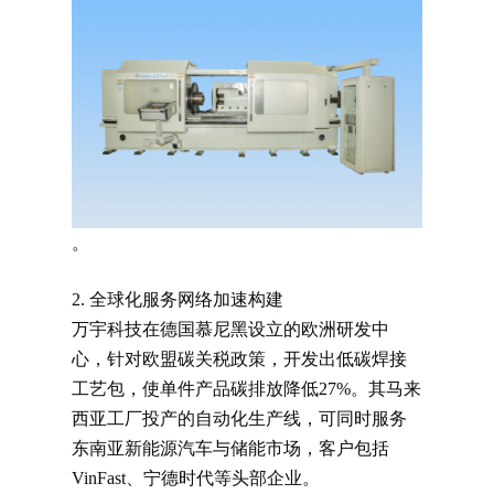
。
2. 全球化服务网络加速构建
万宇科技在德国慕尼黑设立的欧洲研发中
心，针对欧盟碳关税政策，开发出低碳焊接
工艺包，使单件产品碳排放降低27%。其马来
西亚工厂投产的自动化生产线，可同时服务
东南亚新能源汽车与储能市场，客户包括
VinFast、宁德时代等头部企业。