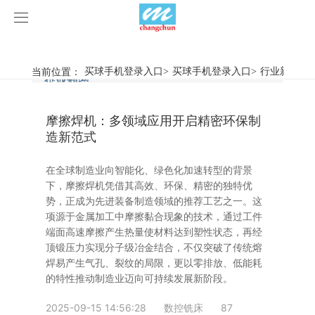
买球手机登录入口
买球手机登录入口
当前位置：
买球手机登录入口
>
买球手机登录入口
>
行业新闻
>
行业新闻
企业动态
产品中心
摩擦焊机：多领域应用开启精密环保制
产品视频
旋弧焊机
造新范式
买球手机登录入口
摩擦焊机
在全球制造业向智能化、绿色化加速转型的背景
下，摩擦焊机凭借其高效、环保、精密的独特优
案例展示
惯性摩擦焊机
行业新闻
势，正成为先进装备制造领域的推荐工艺之一。这
项源于金属加工中摩擦黏合现象的技术，通过工件
端面高速摩擦产生热量使材料达到塑性状态，再经
荣誉资质
连续驱动摩擦焊机
企业动态
客户案例
顶锻压力实现分子级冶金结合，不仅突破了传统熔
焊易产生气孔、裂纹的局限，更以零排放、低能耗
关于我们
数控铣床
的特性推动制造业迈向可持续发展新阶段。
买球手机登录入口-买球(中国)
简易数控铣床
2025-09-15 14:56:28
数控铣床
87