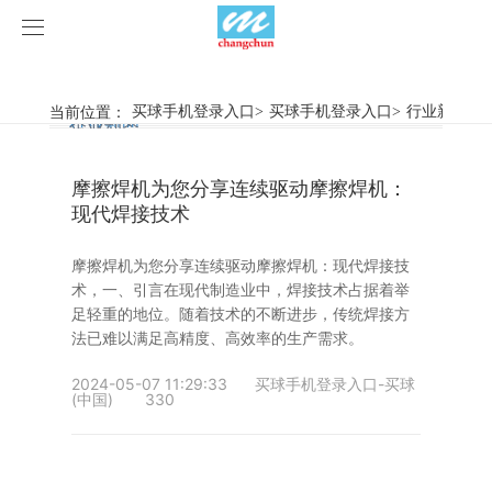
买球手机登录入口
买球手机登录入口
当前位置：
买球手机登录入口
>
买球手机登录入口
>
行业新闻
>
行业新闻
企业动态
产品中心
摩擦焊机为您分享连续驱动摩擦焊机：
产品视频
旋弧焊机
现代焊接技术
买球手机登录入口
摩擦焊机
摩擦焊机​为您分享连续驱动摩擦焊机：现代焊接技
术，一、引言在现代制造业中，焊接技术占据着举
案例展示
惯性摩擦焊机
行业新闻
足轻重的地位。随着技术的不断进步，传统焊接方
法已难以满足高精度、高效率的生产需求。
荣誉资质
连续驱动摩擦焊机
企业动态
客户案例
2024-05-07 11:29:33
买球手机登录入口-买球
(中国)
330
关于我们
数控铣床
买球手机登录入口-买球(中国)
简易数控铣床