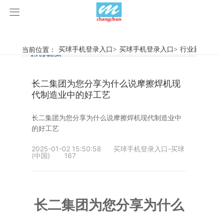
买球手机登录入口
买球手机登录入口
当前位置：
买球手机登录入口
>
买球手机登录入口
>
行业新闻
>
行业新闻
企业动态
产品中心
长二集团为您分享为什么说摩擦焊机现
产品视频
旋弧焊机
代制造业中的好工艺
买球手机登录入口
摩擦焊机
长二集团为您分享为什么说摩擦焊机现代制造业中
的好工艺
案例展示
惯性摩擦焊机
行业新闻
2025-01-02 15:50:58
买球手机登录入口-买球
(中国)
167
荣誉资质
连续驱动摩擦焊机
企业动态
客户案例
关于我们
数控铣床
长二集团为您分享为什么
买球手机登录入口-买球(中国)
简易数控铣床