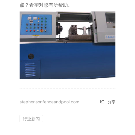
点？希望对您有所帮助。
stephensonfenceandpool.com
分享
行业新闻