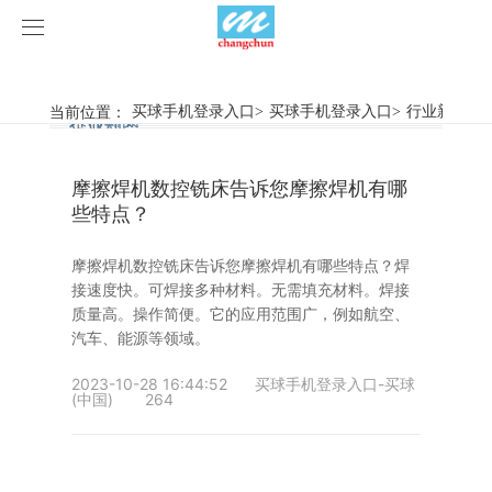
买球手机登录入口
买球手机登录入口
当前位置：
买球手机登录入口
>
买球手机登录入口
>
行业新闻
>
行业新闻
企业动态
产品中心
摩擦焊机数控铣床告诉您摩擦焊机有哪
产品视频
旋弧焊机
些特点？
买球手机登录入口
摩擦焊机
摩擦焊机​数控铣床告诉您摩擦焊机有哪些特点？焊
接速度快。可焊接多种材料。无需填充材料。焊接
案例展示
惯性摩擦焊机
行业新闻
质量高。操作简便。它的应用范围广，例如航空、
汽车、能源等领域。
荣誉资质
连续驱动摩擦焊机
企业动态
客户案例
2023-10-28 16:44:52
买球手机登录入口-买球
(中国)
264
关于我们
数控铣床
买球手机登录入口-买球(中国)
简易数控铣床