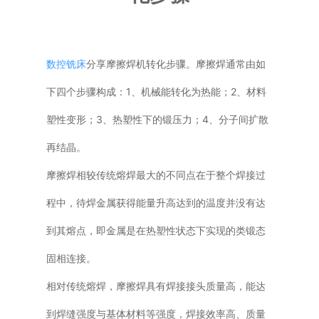
普通铣床
加工中心
数控铣床
分享摩擦焊机转化步骤。摩擦焊通常由如
下四个步骤构成：1、机械能转化为热能；2、材料
专用机床
塑性变形；3、热塑性下的锻压力；4、分子间扩散
其他机床
再结晶。
摩擦焊相较传统熔焊最大的不同点在于整个焊接过
程中，待焊金属获得能量升高达到的温度并没有达
到其熔点，即金属是在热塑性状态下实现的类锻态
固相连接。
相对传统熔焊，摩擦焊具有焊接接头质量高，能达
到焊缝强度与基体材料等强度，焊接效率高、质量