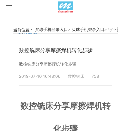
买球手机登录入口
买球手机登录入口
当前位置：
买球手机登录入口
>
买球手机登录入口
>
行业新闻
>
行业新闻
企业动态
产品中心
数控铣床分享摩擦焊机转化步骤
产品视频
旋弧焊机
数控铣床分享摩擦焊机转化步骤
买球手机登录入口
摩擦焊机
2019-07-10 10:48:06
数控铣床
758
案例展示
惯性摩擦焊机
行业新闻
荣誉资质
连续驱动摩擦焊机
企业动态
客户案例
数控铣床分享摩擦焊机转
关于我们
数控铣床
化步骤
买球手机登录入口-买球(中国)
简易数控铣床