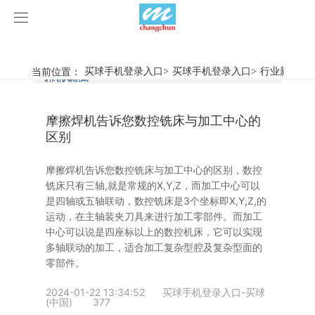
买球手机登录入口
买球手机登录入口
当前位置：
买球手机登录入口
>
买球手机登录入口
>
行业新闻
>
行业新闻
企业动态
产品中心
摩擦焊机告诉您数控铣床与加工中心的
产品视频
旋弧焊机
区别
买球手机登录入口
摩擦焊机
摩擦焊机告诉您数控铣床与加工中心的区别，数控
铣床只有三轴,就是常规的X,Y,Z，而加工中心可以
案例展示
惯性摩擦焊机
行业新闻
是四轴或五轴联动，数控铣床是3个坐标即X,Y,Z,的
运动，在主轴装夹刀具来进行加工零部件。而加工
中心可以说是四座标以上的数控机床，它可以实现
荣誉资质
连续驱动摩擦焊机
企业动态
客户案例
多轴联动的加工，适合加工复杂型腔及复杂型面的
零部件。
关于我们
数控铣床
2024-01-22 13:34:52
买球手机登录入口-买球
(中国)
377
买球手机登录入口-买球(中国)
简易数控铣床