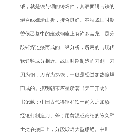
钺，就是铁与铜的铸焊件，其表面铜与铁的
熔合线婉蜒曲折，接合良好。春秋战国时期
曾侯乙墓中的建鼓铜座上有许多盘龙，是分
段钎焊连接而成的。经分析，所用的与现代
软钎料成分相近。战国时期制造的刀剑，刀
刃为钢，刀背为熟铁，一般是经过加热锻焊
而成的。据明朝宋应星所著《天工开物》一
书记载：中国古代将铜和铁一起入炉加热，
经锻打制造刀、斧；用黄泥或筛细的陈久壁
土撒在接口上，分段煅焊大型船锚。中世