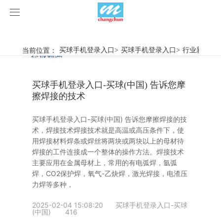
买球手机登录入口
买球手机登录入口
当前位置：
买球手机登录入口
>
买球手机登录入口
>
行业新闻
>
行业新闻
企业动态
产品中心
买球手机登录入口-买球(中国) 告诉您摩
产品视频
旋弧焊机
擦焊接的技术
买球手机登录入口
摩擦焊机
买球手机登录入口-买球(中国) 告诉您摩擦焊接的技
术，焊接技术焊接技术就是高温或高压条件下，使
案例展示
惯性摩擦焊机
行业新闻
用焊接材料焊条或焊丝将两块或两块以上的母材待
焊接的工件连接成一个整体的操作方法。焊接技术
主要应用在金属母材上，常用的有电弧焊，氩弧
荣誉资质
连续驱动摩擦焊机
企业动态
客户案例
焊，CO2保护焊，氧气-乙炔焊，激光焊接，电渣压
力焊等多种，
关于我们
数控铣床
2025-02-04 15:08:20
买球手机登录入口-买球
(中国)
416
买球手机登录入口-买球(中国)
简易数控铣床