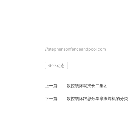
//stephensonfenceandpool.com
企业动态
上一篇:
数控铣床就找长二集团
下一篇:
数控铣床跟您分享摩擦焊机的分类