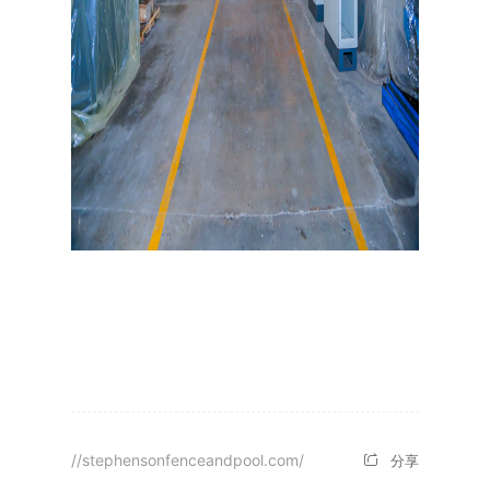
//stephensonfenceandpool.com/
分享