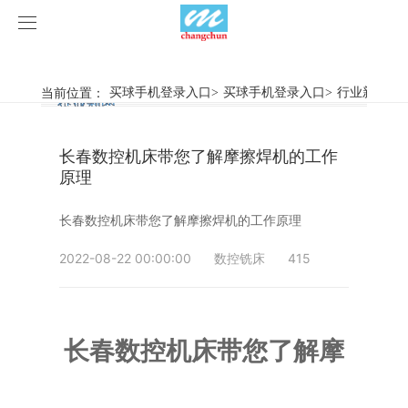
买球手机登录入口
买球手机登录入口
当前位置：
买球手机登录入口
>
买球手机登录入口
>
行业新闻
>
行业新闻
企业动态
产品中心
长春数控机床带您了解摩擦焊机的工作
产品视频
旋弧焊机
原理
买球手机登录入口
摩擦焊机
长春数控机床带您了解摩擦焊机的工作原理
案例展示
惯性摩擦焊机
行业新闻
2022-08-22 00:00:00
数控铣床
415
荣誉资质
连续驱动摩擦焊机
企业动态
客户案例
长春数控机床带您了解摩
关于我们
数控铣床
买球手机登录入口-买球(中国)
简易数控铣床