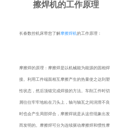
擦焊机的工作原理
普通铣床
加工中心
长春数控机床带您了解
摩擦焊机
的工作原理：
专用机床
其他机床
摩擦焊的原理：摩擦焊是以机械能为能源的固相焊
接。利用工件端面相互摩擦产生的热量使之达到塑
性状态，然后顶锻完成焊接的方法。车削工件时切
屑往往牢牢地粘在刀头上，轴与轴瓦之间润滑不良
时也会产生局部焊合，摩擦焊就是从这些现象出发
而发明的。摩擦焊可分为连续驱动摩擦焊和惯性摩