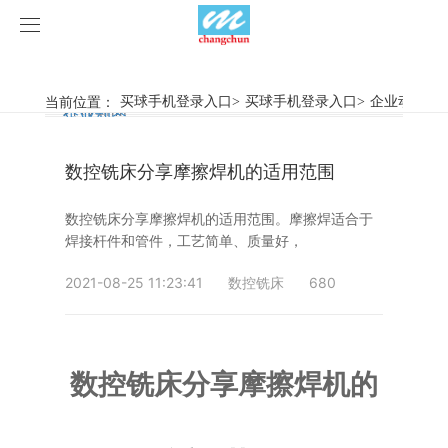
买球手机登录入口
买球手机登录入口
当前位置：
买球手机登录入口
>
买球手机登录入口
>
企业动态
>
行业新闻
企业动态
产品中心
数控铣床分享摩擦焊机的适用范围
产品视频
旋弧焊机
数控铣床分享摩擦焊机的适用范围。摩擦焊适合于
买球手机登录入口
摩擦焊机
焊接杆件和管件，工艺简单、质量好，
案例展示
惯性摩擦焊机
行业新闻
2021-08-25 11:23:41
数控铣床
680
荣誉资质
连续驱动摩擦焊机
企业动态
客户案例
数控铣床分享摩擦焊机的
关于我们
数控铣床
买球手机登录入口-买球(中国)
简易数控铣床