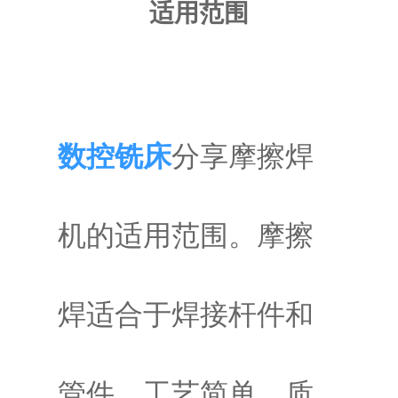
适用范围
普通铣床
加工中心
专用机床
数控铣床
分享摩擦焊
其他机床
机的适用范围。摩擦
焊适合于焊接杆件和
管件，工艺简单、质