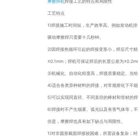
摩擦焊机
焊接工艺的特点和局限性
工艺特点
1)焊接施工时间短，生产效率高。例如发动机排气
驱动摩擦焊只需要十几秒钟。
2)因焊接热循环引起的焊接变形小，焊后尺寸
±0.1mm；焊机可保证焊后的长度公差为±0.2m
3)机械化、自动化程度高，焊接质量稳定。当
4)适合各类异种材料的焊接，对常规熔化下不能
5)可以实现同直径、不同直径的棒材和管材的
6)焊接时不产生烟雾、弧光以及有害气体等，不
但是，摩擦焊也具有如下缺点与局限性。
1)对非圆形截面焊接较困难，所需设备复杂；