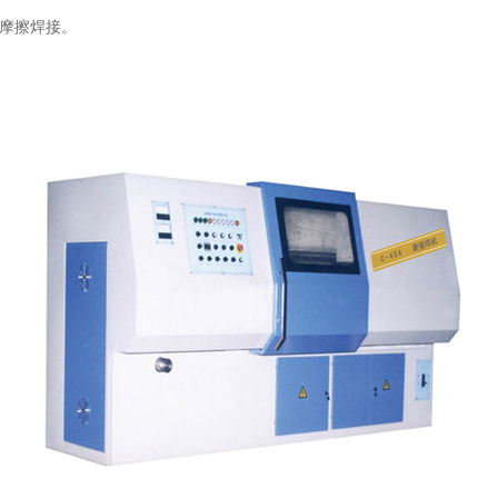
现摩擦焊接。
。