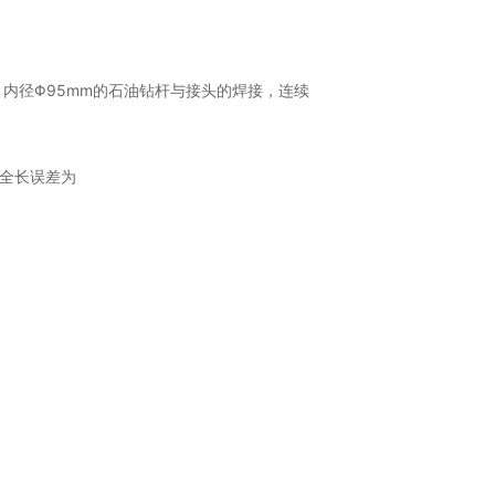
m、内径Φ95mm的石油钻杆与接头的焊接，连续
，全长误差为