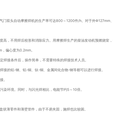
门双头自动摩擦焊机的生产率可达800～1200件/h。对于外Φ127m
精度高，不用焊后校形和消除应力。用摩擦焊生产的柴油发动机预燃烧室
m，偏心度为0.2mm。
给定焊接条件后，操作简单，不需要特殊的焊接技术人员。
焊接的铝-钢、铝-铜、钛-铜、金属间化合物-钢等都可以进行焊接。
焊接。
污染环境。同时，与闪光焊相比，电能节约5～10倍。
对盘状薄零件和薄壁管件，由于不易夹固，施焊也比较困。