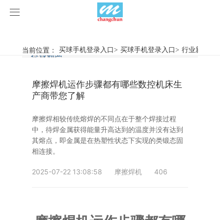
买球手机登录入口
买球手机登录入口
当前位置：
买球手机登录入口
>
买球手机登录入口
>
行业新闻
>
行业新闻
企业动态
产品中心
摩擦焊机运作步骤都有哪些数控机床生
产品视频
旋弧焊机
产商带您了解
买球手机登录入口
摩擦焊机
摩擦焊相较传统熔焊的不同点在于整个焊接过程
中，待焊金属获得能量升高达到的温度并没有达到
案例展示
惯性摩擦焊机
行业新闻
其熔点，即金属是在热塑性状态下实现的类锻态固
相连接。
荣誉资质
连续驱动摩擦焊机
企业动态
客户案例
2025-07-22 13:08:58
摩擦焊机
406
关于我们
数控铣床
买球手机登录入口-买球(中国)
简易数控铣床