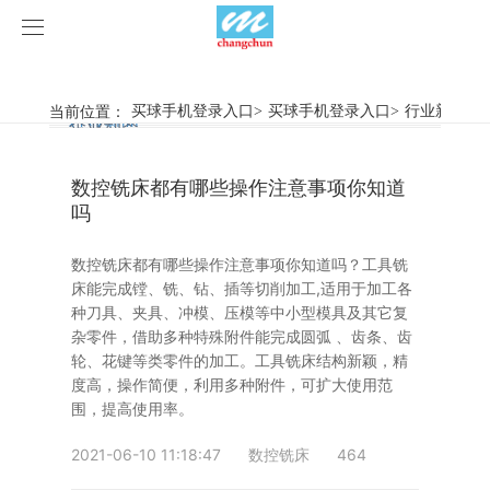
买球手机登录入口
买球手机登录入口
当前位置：
买球手机登录入口
>
买球手机登录入口
>
行业新闻
>
行业新闻
企业动态
产品中心
数控铣床都有哪些操作注意事项你知道
产品视频
旋弧焊机
吗
买球手机登录入口
摩擦焊机
数控铣床都有哪些操作注意事项你知道吗？工具铣
床能完成镗、铣、钻、插等切削加工,适用于加工各
案例展示
惯性摩擦焊机
行业新闻
种刀具、夹具、冲模、压模等中小型模具及其它复
杂零件，借助多种特殊附件能完成圆弧 、齿条、齿
轮、花键等类零件的加工。工具铣床结构新颖，精
荣誉资质
连续驱动摩擦焊机
企业动态
客户案例
度高，操作简便，利用多种附件，可扩大使用范
围，提高使用率。
关于我们
数控铣床
2021-06-10 11:18:47
数控铣床
464
买球手机登录入口-买球(中国)
简易数控铣床