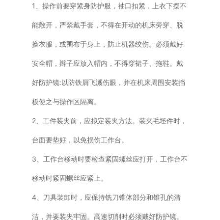
1、操作前要穿紧身防护服，袖口扣紧，上衣下摆不
能敞开，严禁戴手套，不得在开动的机床旁穿、脱
换衣服，或围布于身上，防止机器绞伤。必须戴好
安全帽，辫子应放入帽内，不得穿裙子、拖鞋。戴
好防护镜:以防铁屑飞溅伤眼，并在机床周围安装挡
板使之与操作区隔离。
2、工件装夹前，应拟定装夹方法。装夹毛坯件时，
台面要垫好，以免损伤工作台。
3、工作台移动时要检查紧固螺丝应打开，工作台不
移动时紧固螺丝应紧上。
4、刀具装卸时，应保持铣刀锥体部分和锥孔的清
洁，并要装夹牢固。高速切削时必须戴好防护镜。