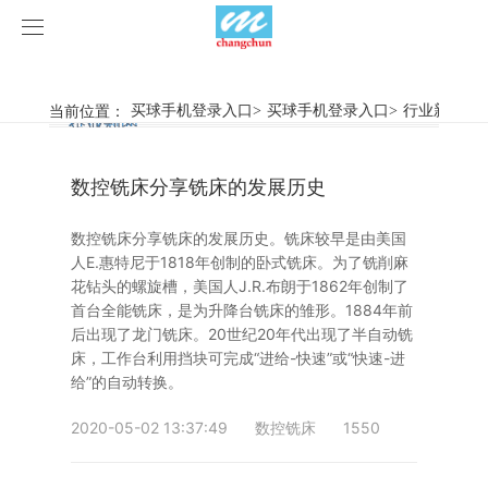
买球手机登录入口
买球手机登录入口
当前位置：
买球手机登录入口
>
买球手机登录入口
>
行业新闻
>
行业新闻
企业动态
产品中心
数控铣床分享铣床的发展历史
产品视频
旋弧焊机
数控铣床分享铣床的发展历史。铣床较早是由美国
买球手机登录入口
摩擦焊机
人E.惠特尼于1818年创制的卧式铣床。为了铣削麻
花钻头的螺旋槽，美国人J.R.布朗于1862年创制了
案例展示
惯性摩擦焊机
行业新闻
首台全能铣床，是为升降台铣床的雏形。1884年前
后出现了龙门铣床。20世纪20年代出现了半自动铣
床，工作台利用挡块可完成“进给-快速”或“快速-进
荣誉资质
连续驱动摩擦焊机
企业动态
客户案例
给”的自动转换。
关于我们
数控铣床
2020-05-02 13:37:49
数控铣床
1550
买球手机登录入口-买球(中国)
简易数控铣床