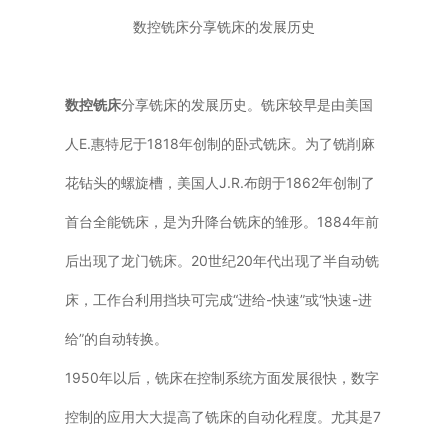
数控铣床分享铣床的发展历史
普通铣床
加工中心
数控铣床
分享铣床的发展历史。铣床较早是由美国
专用机床
人E.惠特尼于1818年创制的卧式铣床。为了铣削麻
花钻头的螺旋槽，美国人J.R.布朗于1862年创制了
其他机床
首台全能铣床，是为升降台铣床的雏形。1884年前
后出现了龙门铣床。20世纪20年代出现了半自动铣
床，工作台利用挡块可完成“进给-快速”或“快速-进
给”的自动转换。
1950年以后，铣床在控制系统方面发展很快，数字
控制的应用大大提高了铣床的自动化程度。尤其是7