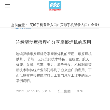
买球手机登录入口
买球手机登录入口
当前位置：
买球手机登录入口
>
买球手机登录入口
>
企业动态
>
行业新闻
企业动态
产品中心
连续驱动摩擦焊机分享摩擦焊机的应用
产品视频
旋弧焊机
连续驱动摩擦焊机分享摩擦焊机的应用。摩擦焊机
买球手机登录入口
摩擦焊机
以其 、节能、无污染的技术特色，在航空、航天、
核能、兵器、汽车、电力、海洋开发、机械制造等
案例展示
惯性摩擦焊机
行业新闻
新技术和传统产业部门得到了愈来愈广的应用。下
面以摩擦焊接在航空航天工业与汽车工业中的应用
举例说明。
荣誉资质
连续驱动摩擦焊机
企业动态
客户案例
2022-02-22 09:53:14
长二集团
876
关于我们
数控铣床
买球手机登录入口-买球(中国)
简易数控铣床