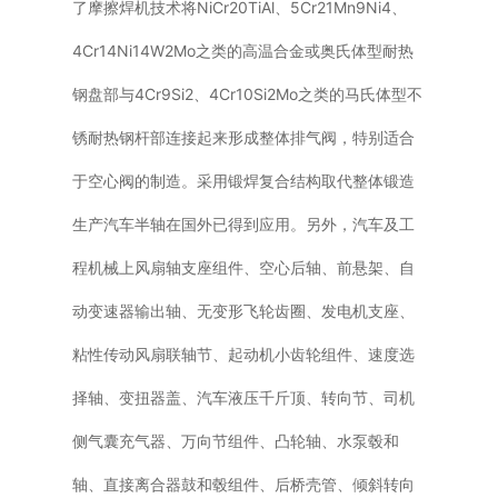
了摩擦焊机技术将NiCr20TiAl、5Cr21Mn9Ni4、
4Cr14Ni14W2Mo之类的高温合金或奥氏体型耐热
钢盘部与4Cr9Si2、4Cr10Si2Mo之类的马氏体型不
锈耐热钢杆部连接起来形成整体排气阀，特别适合
于空心阀的制造。采用锻焊复合结构取代整体锻造
生产汽车半轴在国外已得到应用。另外，汽车及工
程机械上风扇轴支座组件、空心后轴、前悬架、自
动变速器输出轴、无变形飞轮齿圈、发电机支座、
粘性传动风扇联轴节、起动机小齿轮组件、速度选
择轴、变扭器盖、汽车液压千斤顶、转向节、司机
侧气囊充气器、万向节组件、凸轮轴、水泵毂和
轴、直接离合器鼓和毂组件、后桥壳管、倾斜转向