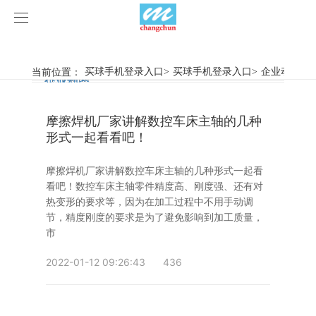
买球手机登录入口
买球手机登录入口
当前位置：
买球手机登录入口
>
买球手机登录入口
>
企业动态
>
行业新闻
企业动态
产品中心
摩擦焊机厂家讲解数控车床主轴的几种
产品视频
旋弧焊机
形式一起看看吧！
买球手机登录入口
摩擦焊机
摩擦焊机厂家讲解数控车床主轴的几种形式一起看
看吧！数控车床主轴零件精度高、刚度强、还有对
案例展示
惯性摩擦焊机
行业新闻
热变形的要求等，因为在加工过程中不用手动调
节，精度刚度的要求是为了避免影响到加工质量，
市
荣誉资质
连续驱动摩擦焊机
企业动态
客户案例
2022-01-12 09:26:43
436
关于我们
数控铣床
买球手机登录入口-买球(中国)
简易数控铣床