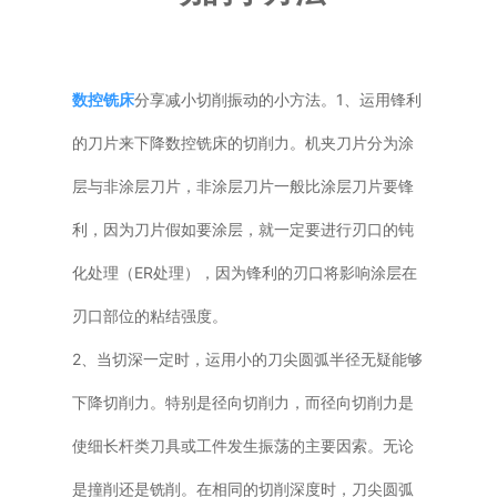
普通铣床
加工中心
数控铣床
分享减小切削振动的小方法。1、运用锋利
的刀片来下降数控铣床的切削力。机夹刀片分为涂
专用机床
层与非涂层刀片，非涂层刀片一般比涂层刀片要锋
其他机床
利，因为刀片假如要涂层，就一定要进行刃口的钝
化处理（ER处理），因为锋利的刃口将影响涂层在
刃口部位的粘结强度。
2、当切深一定时，运用小的刀尖圆弧半径无疑能够
下降切削力。特别是径向切削力，而径向切削力是
使细长杆类刀具或工件发生振荡的主要因索。无论
是撞削还是铣削。在相同的切削深度时，刀尖圆弧