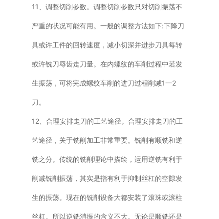
11、调整切削参数。调整切削参数只对切削振荡不
严重的状况可能有用。一般的调整方法如下:下降刀
具或许工件的回转速度，减小切深并进步刀具每转
或许铣刀辱齿走刀量。在内螺纹的车削过程中若发
生振荡，可将完成螺纹车削的进刀过程削减1一2
刀。
12、合理安排走刀的工艺途径。合理安排走刀的工
艺途径，关于铣削加工非常重要。铣削有顺铣和逆
铣之分。传统的铣削理论中描绘，运用逆铣有利于
削减铣削振荡，其实是指有利于抑制丝杠的空隙发
生的振荡。现在的铣削设备大都安装了滚珠或滚柱
丝杠。所以逆铣消振的含义不大。无论是顺铣还是