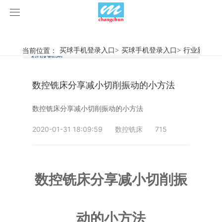
买球手机登录入口
买球手机登录入口
当前位置：
买球手机登录入口
>
买球手机登录入口
>
行业新闻
>
行业新闻
企业动态
产品中心
数控铣床分享减小切削振动的小方法
产品视频
旋弧焊机
数控铣床分享减小切削振动的小方法
买球手机登录入口
摩擦焊机
2020-01-31 18:09:59
数控铣床
715
案例展示
惯性摩擦焊机
行业新闻
荣誉资质
连续驱动摩擦焊机
企业动态
客户案例
数控铣床分享减小切削振
关于我们
数控铣床
动的小方法
买球手机登录入口-买球(中国)
简易数控铣床