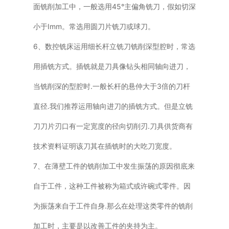
面铣削加工中，一般选用45°主偏角铣刀，假如切深
小于Imm。常选用圆刀片铣刀或球刀。
6、数控铣床运用细长杆立铣刀铣削深型腔时，常选
用插铣方式。插铣就是刀具像钻头相同轴向进刀，
当铣削深的型腔时.一般长杆的悬仲大于3倍的刀杆
直径.我们推荐运用轴向进刀的插铣方式。但是立铣
刀刀片刃口有一定宽度的径向切削刃.刀具供货商有
技术资料证明该刀其在插铣时的大吃刀宽度。
7、在薄壁工件的铣削加工中发生振荡的原因彻底来
自于工件，这种工件被称为箱式或许碗式零件。因
为振荡来自于工件自身.那么在处理这类零件的铣削
加工时，主要是以改善工件的夹持为主。