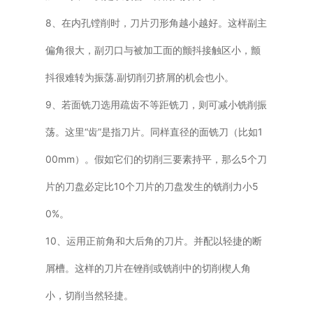
8、在内孔镗削时，刀片刃形角越小越好。这样副主
偏角很大，副刃口与被加工面的颤抖接触区小，颤
抖很难转为振荡.副切削刃挤屑的机会也小。
9、若面铣刀选用疏齿不等距铣刀，则可减小铣削振
荡。这里“齿”是指刀片。同样直径的面铣刀（比如1
00mm）。假如它们的切削三要素持平，那么5个刀
片的刀盘必定比10个刀片的刀盘发生的铣削力小5
0%。
10、运用正前角和大后角的刀片。并配以轻捷的断
屑槽。这样的刀片在锉削或铣削中的切削楔人角
小，切削当然轻捷。